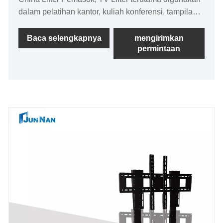
dalam pelatihan kantor, kuliah konferensi, tampilan
meja depan, rekreasi dan hiburan, era efisiensi
tinggi, TV dapat dinaikkan dan diturunkan secara
Baca selengkapnya
mengirimkan
permintaan
bebas. Stand pengangkat TV listrik memiliki
stabilitas yang lebih baik dan kemampuan
beradaptasi lingkungan, mendukung pekerjaan boot
waktu yang lama, dapat memastikan operasi yang
stabil dan berkelanjutan di lingkungan kerja yang
keras.