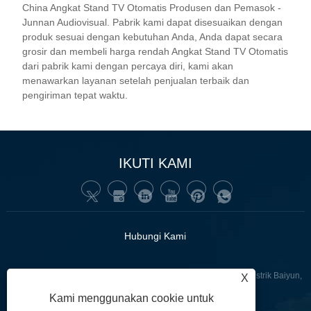
China Angkat Stand TV Otomatis Produsen dan Pemasok -
Junnan Audiovisual. Pabrik kami dapat disesuaikan dengan
produk sesuai dengan kebutuhan Anda, Anda dapat secara
grosir dan membeli harga rendah Angkat Stand TV Otomatis
dari pabrik kami dengan percaya diri, kami akan
menawarkan layanan setelah penjualan terbaik dan
pengiriman tepat waktu.
IKUTI KAMI
Hubungi Kami
:No. 43 Fenghe West Road, Fenghe Village, Renhe Town, Distrik Baiyun,
X
Guangzhou, Cina.
Kami menggunakan cookie untuk