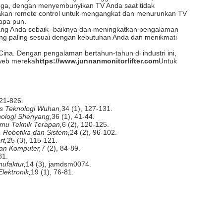
Juga, dengan menyembunyikan TV Anda saat tidak
unakan remote control untuk mengangkat dan menurunkan TV
apa pun.
uang Anda sebaik -baiknya dan meningkatkan pengalaman
yang paling sesuai dengan kebutuhan Anda dan menikmati
 Cina. Dengan pengalaman bertahun-tahun di industri ini,
 web mereka
https://www.junnanmonitorlifter.com
Untuk
821-826.
as Teknologi Wuhan,
34 (1), 127-131.
nologi Shenyang,
36 (1), 41-44.
Ilmu Teknik Terapan,
6 (2), 120-125.
l, Robotika dan Sistem,
24 (2), 96-102.
rt,
25 (3), 115-121.
an Komputer,
7 (2), 84-89.
81.
ufaktur,
14 (3), jamdsm0074.
lektronik,
19 (1), 76-81.