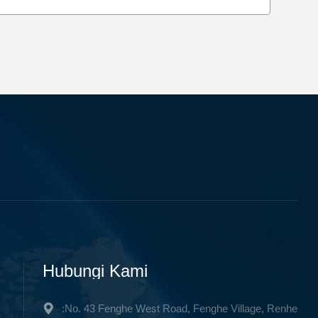
Hubungi Kami
:No. 43 Fenghe West Road, Fenghe Village, Renhe