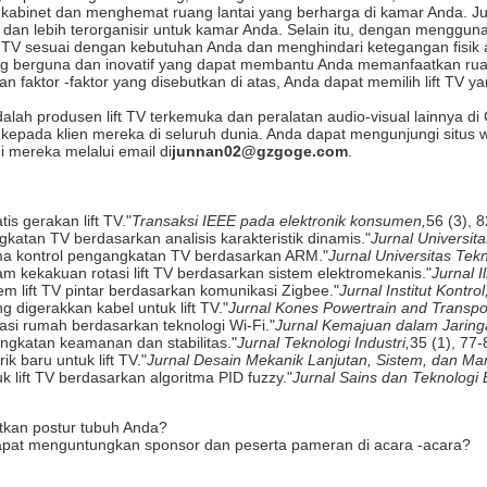
kabinet dan menghemat ruang lantai yang berharga di kamar Anda. 
 dan lebih terorganisir untuk kamar Anda. Selain itu, dengan mengg
TV sesuai dengan kebutuhan Anda dan menghindari ketegangan fisik 
ang berguna dan inovatif yang dapat membantu Anda memanfaatkan r
faktor -faktor yang disebutkan di atas, Anda dapat memilih lift TV 
dalah produsen lift TV terkemuka dan peralatan audio-visual lainnya di
 kepada klien mereka di seluruh dunia. Anda dapat mengunjungi situs
i mereka melalui email di
junnan02@gzgoge.com
.
is gerakan lift TV."
Transaksi IEEE pada elektronik konsumen,
56 (3), 
gkatan TV berdasarkan analisis karakteristik dinamis."
Jurnal Universit
ritma kontrol pengangkatan TV berdasarkan ARM."
Jurnal Universitas Tek
lam kekakuan rotasi lift TV berdasarkan sistem elektromekanis."
Jurnal 
em lift TV pintar berdasarkan komunikasi Zigbee."
Jurnal Institut Kontro
ng digerakkan kabel untuk lift TV."
Jurnal Kones Powertrain and Transpo
isasi rumah berdasarkan teknologi Wi-Fi."
Jurnal Kemajuan dalam Jaring
ingkatan keamanan dan stabilitas."
Jurnal Teknologi Industri,
35 (1), 77-
rik baru untuk lift TV."
Jurnal Desain Mekanik Lanjutan, Sistem, dan Man
uk lift TV berdasarkan algoritma PID fuzzy."
Jurnal Sains dan Teknologi E
atkan postur tubuh Anda?
dapat menguntungkan sponsor dan peserta pameran di acara -acara?