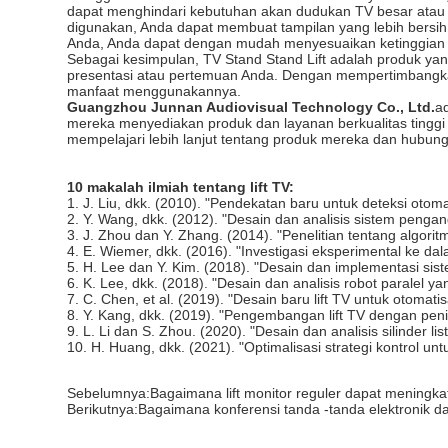
dapat menghindari kebutuhan akan dudukan TV besar atau 
digunakan, Anda dapat membuat tampilan yang lebih bersih
Anda, Anda dapat dengan mudah menyesuaikan ketinggian 
Sebagai kesimpulan, TV Stand Stand Lift adalah produk y
presentasi atau pertemuan Anda. Dengan mempertimbangkan 
manfaat menggunakannya.
Guangzhou Junnan Audiovisual Technology Co., Ltd.
a
mereka menyediakan produk dan layanan berkualitas tinggi
mempelajari lebih lanjut tentang produk mereka dan hubung
10 makalah ilmiah tentang lift TV:
1. J. Liu, dkk. (2010). "Pendekatan baru untuk deteksi otomat
2. Y. Wang, dkk. (2012). "Desain dan analisis sistem pengan
3. J. Zhou dan Y. Zhang. (2014). "Penelitian tentang algo
4. E. Wiemer, dkk. (2016). "Investigasi eksperimental ke da
5. H. Lee dan Y. Kim. (2018). "Desain dan implementasi sist
6. K. Lee, dkk. (2018). "Desain dan analisis robot paralel ya
7. C. Chen, et al. (2019). "Desain baru lift TV untuk otomat
8. Y. Kang, dkk. (2019). "Pengembangan lift TV dengan pen
9. L. Li dan S. Zhou. (2020). "Desain dan analisis silinder list
10. H. Huang, dkk. (2021). "Optimalisasi strategi kontrol unt
Sebelumnya:
Bagaimana lift monitor reguler dapat meningk
Berikutnya:
Bagaimana konferensi tanda -tanda elektronik 