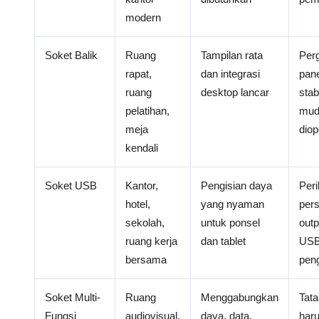
modern
Soket Balik
Ruang
Tampilan rata
Per
rapat,
dan integrasi
pan
ruang
desktop lancar
stab
pelatihan,
mud
meja
dio
kendali
Soket USB
Kantor,
Pengisian daya
Per
hotel,
yang nyaman
per
sekolah,
untuk ponsel
out
ruang kerja
dan tablet
USB
bersama
pen
Soket Multi-
Ruang
Menggabungkan
Tata
Fungsi
audiovisual,
daya, data,
har