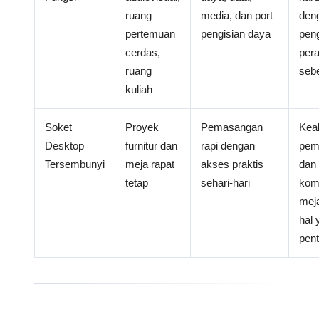
ruang
media, dan port
den
pertemuan
pengisian daya
pen
cerdas,
per
ruang
seb
kuliah
Soket
Proyek
Pemasangan
Kea
Desktop
furnitur dan
rapi dengan
pem
Tersembunyi
meja rapat
akses praktis
dan
tetap
sehari-hari
komp
mej
hal 
pent