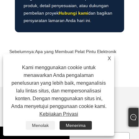
produk, detail penyesuaian, atau dukungan
pembelian proyek
Hubungi kami
dan bagikan
persyaratan lamaran Anda hari ini.
Sebelumnya:
Apa yang Membuat Pelat Pintu Elektronik
Berguna untuk Ruang Rapat Modern?
X
Berikutnya:
Tidak ada kabar
Kami menggunakan cookie untuk
Facebook
X
WhatsApp
Pinterest
LinkedIn
Share
menawarkan Anda pengalaman
penelusuran yang lebih baik, menganalisis
lalu lintas situs, dan mempersonalisasi
konten. Dengan menggunakan situs ini,
Anda menyetujui penggunaan cookie kami.
Kebijakan Privasi
mengirimkan permintaan
Menolak
Menerima
whatsapp