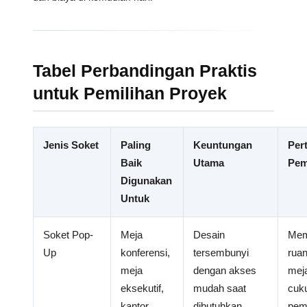
Tabel Perbandingan Praktis
untuk Pemilihan Proyek
Jenis Soket
Paling
Keuntungan
Per
Baik
Utama
Pem
Digunakan
Untuk
Soket Pop-
Meja
Desain
Mem
Up
konferensi,
tersembunyi
rua
meja
dengan akses
mej
eksekutif,
mudah saat
cuk
kantor
dibutuhkan
pem